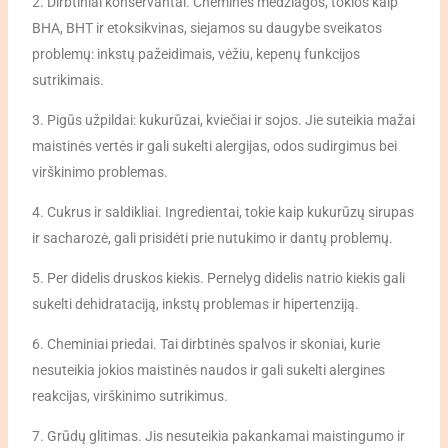
2. Dirbtiniai konservantai. Cheminės medžiagos, tokios kaip
BHA, BHT ir etoksikvinas, siejamos su daugybe sveikatos
problemų: inkstų pažeidimais, vėžiu, kepenų funkcijos
sutrikimais.
3. Pigūs užpildai: kukurūzai, kviečiai ir sojos. Jie suteikia mažai
maistinės vertės ir gali sukelti alergijas, odos sudirgimus bei
virškinimo problemas.
4. Cukrus ir saldikliai. Ingredientai, tokie kaip kukurūzų sirupas
ir sacharozė, gali prisidėti prie nutukimo ir dantų problemų.
5. Per didelis druskos kiekis. Pernelyg didelis natrio kiekis gali
sukelti dehidrataciją, inkstų problemas ir hipertenziją.
6. Cheminiai priedai. Tai dirbtinės spalvos ir skoniai, kurie
nesuteikia jokios maistinės naudos ir gali sukelti alergines
reakcijas, virškinimo sutrikimus.
7. Grūdų glitimas. Jis nesuteikia pakankamai maistingumo ir