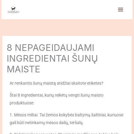
Pereiti
prie
turinio
8 NEPAGEIDAUJAMI
INGREDIENTAI ŠUNŲ
MAISTE
Ar renkantis šunų maistą atidžiai skaitote etiketes?
Štai 8 ingredientai, kurių reikėtų vengti šunų maisto
produktuose:
1. Mėsos miltai. Tai žemos kokybės baltymų šaltiniai, kuriuose
gali būti netinkamų mėsos dalių, teršalų.