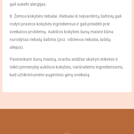
gali sukelti alergijas.
8. Žemos kokybės riebalai. Riebalai iš neįvardintų šaltinių gali
rodyti prastos kokybės ingredientus ir gali prisidėti prie
sveikatos problemų. Aukštos kokybės šunų maiste būna
nurodytas riebalų šaltinis (pvz. vištienos riebalai, lašišų
aliejus).
Pasirenkant šunų maistą, svarbu atidžiai skaityti etiketes ir
teikti pirmenybę aukštos kokybės, natūraliems ingredientams,
kad užtikrintumėte augintinio gerą sveikatą.